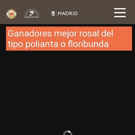
Ganadores mejor rosal del
tipo polianta o floribunda